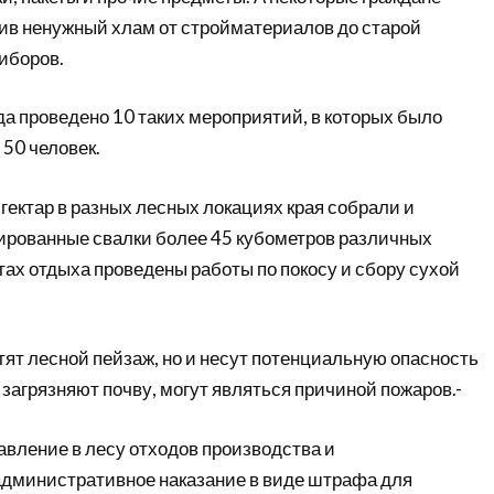
сив ненужный хлам от стройматериалов до старой
иборов.
да проведено 10 таких мероприятий, в которых было
50 человек.
гектар в разных лесных локациях края собрали и
ированные свалки более 45 кубометров различных
тах отдыха проведены работы по покосу и сбору сухой
тят лесной пейзаж, но и несут потенциальную опасность
 загрязняют почву, могут являться причиной пожаров.-
авление в лесу отходов производства и
административное наказание в виде штрафа для