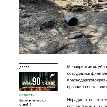
Мероприятия по уборк
ДАЛЕЕ →
сотрудников филиало
Краснодарского края
проводят сверх своих
НОВОСТИ
Нерадивые посетител
Берегите лес от
огня!!!
посуду, банки, бутыл