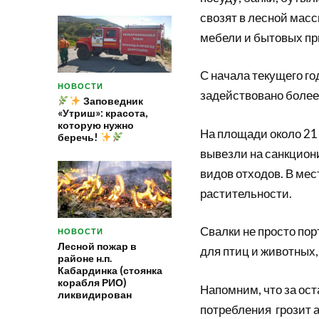
свозят в лесной мас
мебели и бытовых пр
С начала текущего го
НОВОСТИ
задействовано более 
Заповедник
«Утриш»: красота,
которую нужно
На площади около 21 
беречь!
вывезли на санкцион
видов отходов. В мес
растительности.
Свалки не просто пор
НОВОСТИ
Лесной пожар в
для птиц и животных,
районе н.п.
Кабардинка (стоянка
корабля РИО)
Напомним, что за ост
ликвидирован
потребления грозит 