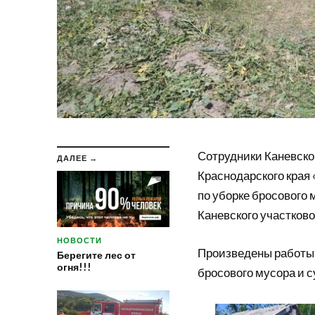
Сотрудники Каневско
ДАЛЕЕ →
Краснодарского края
по уборке бросового 
Каневского участково
НОВОСТИ
Произведены работы п
Берегите лес от
огня!!!
бросового мусора и 